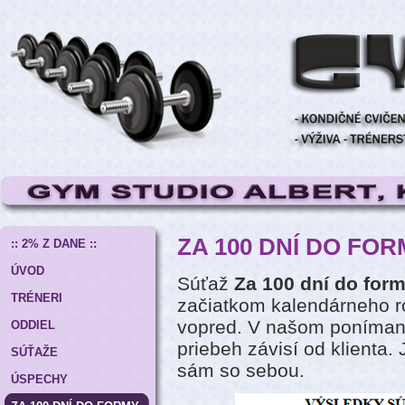
ZA 100 DNÍ DO FO
:: 2% Z DANE ::
ÚVOD
Súťaž
Za 100 dní do for
TRÉNERI
začiatkom kalendárneho ro
vopred. V našom ponímaní 
ODDIEL
priebeh závisí od klienta. 
SÚŤAŽE
sám so sebou.
ÚSPECHY