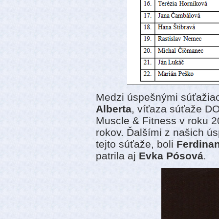
Medzi úspešnými súťažia
Alberta
, víťaza súťaže 
Muscle & Fitness v roku 2
rokov. Ďalšími z našich ús
tejto súťaže, boli
Ferdinan
patrila aj
Evka Pósová
.