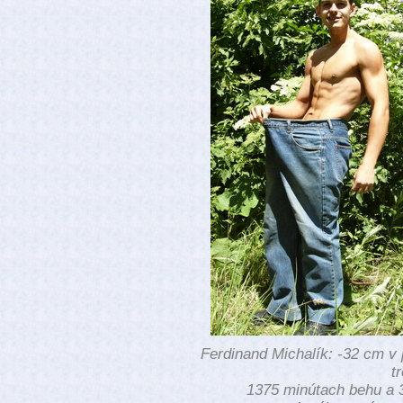
Ferdinand Michalík: -32 cm v 
t
1375 minútach behu a 3